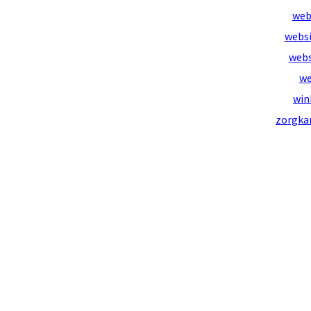
web
websi
webs
we
win
zorgka