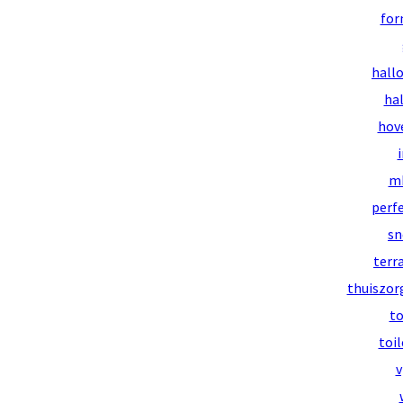
for
hall
ha
hov
mk
perf
sn
terr
thuiszor
to
toi
v